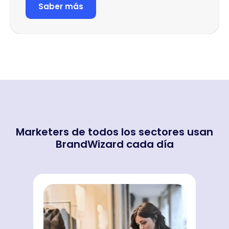
búsquedas
Saber más
locales
y
ganar
confianza.
Marketers de todos los sectores usan
BrandWizard cada día