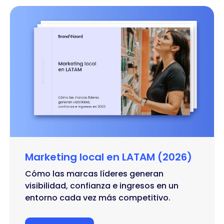
Academy
—
Webinars,
eBooks
y
guías
prácticas
para
ayudarte
Marketing local en LATAM (2026)
a
Cómo las marcas líderes generan
destacar
visibilidad, confianza e ingresos en un
entorno cada vez más competitivo.
en